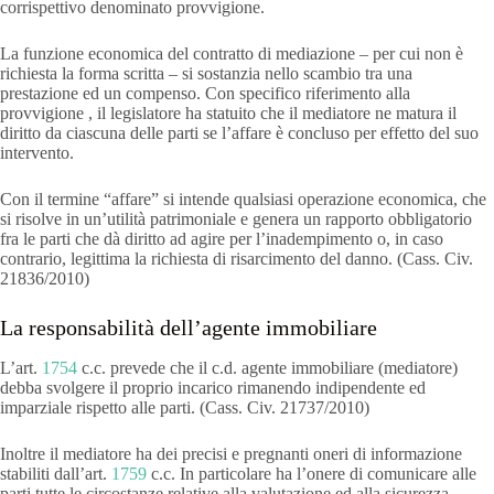
corrispettivo denominato provvigione.
La funzione economica del contratto di mediazione – per cui non è
richiesta la forma scritta – si sostanzia nello scambio tra una
prestazione ed un compenso. Con specifico riferimento alla
provvigione , il legislatore ha statuito che il mediatore ne matura il
diritto da ciascuna delle parti se l’affare è concluso per effetto del suo
intervento.
Con il termine “affare” si intende qualsiasi operazione economica, che
si risolve in un’utilità patrimoniale e genera un rapporto obbligatorio
fra le parti che dà diritto ad agire per l’inadempimento o, in caso
contrario, legittima la richiesta di risarcimento del danno. (Cass. Civ.
21836/2010)
La responsabilità dell’agente immobiliare
L’art.
1754
c.c. prevede che il c.d. agente immobiliare (mediatore)
debba svolgere il proprio incarico rimanendo indipendente ed
imparziale rispetto alle parti. (Cass. Civ. 21737/2010)
Inoltre il mediatore ha dei precisi e pregnanti oneri di informazione
stabiliti dall’art.
1759
c.c. In particolare ha l’onere di comunicare alle
parti tutte le circostanze relative alla valutazione ed alla sicurezza