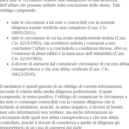
dell’affare che possano influire sulla conclusione dello stesso. Tale
obbligo comprende:
tutte le circostanze a lui note o conoscibili con la normale
diligenza tramite verifiche non complesse (Cass. Civ.
19095/2011);
tutte le circostanze di cui ha avuto semplicemente notizia (Cass.
Civ. 6219/1993), che avrebbero indotto i contraenti a non
concludere l’affare o a concluderlo a condizioni diverse. (Per es.
l’esistenza di abusi edilizi e la mancanza dell’abitabilità) (Cass.
Civ. 6219/1993);
il dovere di astenersi dal comunicare circostanze di cui non abbia
consapevolezza o che non abbia verificato (Cass. Civ.
16623/2010).
Il mediatore è quindi gravato di un obbligo di corretta informazione,
secondo il criterio della media diligenza professionale, il quale
comprende, in senso positivo, l’obbligo di comunicare le circostanze a
lui note o comunque conoscibili con la comune diligenza che si
richiede al mediatore, nonché, in senso negativo, il divieto di fornire
non solo informazioni non veritiere, ma anche informazioni su
circostanze delle quali non abbia consapevolezza e che non abbia
controllato, poiché il dovere di correttezza e quello di diligenza gli
imporrebbero in tal caso di astenersi dal darle.